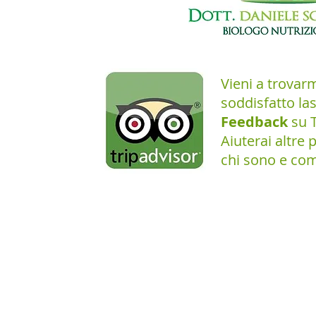
Vieni a trovarm
soddisfatto las
Feedback
su T
Aiuterai altre 
chi sono e com